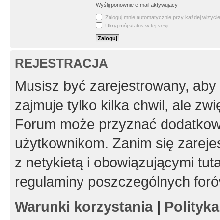
Wyślij ponownie e-mail aktywujący
Zaloguj mnie automatycznie przy każdej wizycie
Ukryj mój status w tej sesji
REJESTRACJA
Musisz być zarejestrowany, aby
zajmuje tylko kilka chwil, ale z
Forum może przyznać dodatkow
użytkownikom. Zanim się zarejes
z netykietą i obowiązującymi tut
regulaminy poszczególnych foró
Warunki korzystania
|
Polityk