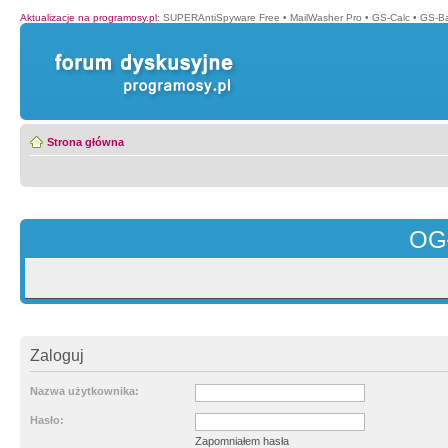
Aktualizacje na programosy.pl
:
SUPERAntiSpyware Free
•
MailWasher Pro
•
GS-Calc
•
GS-B
Strona główna
OG
Zaloguj
Nazwa użytkownika:
Hasło:
Zapomniałem hasła