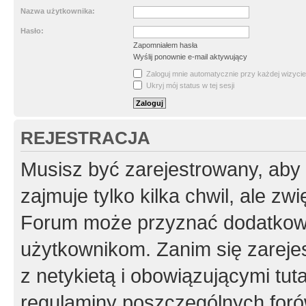
Nazwa użytkownika:
Hasło:
Zapomniałem hasła
Wyślij ponownie e-mail aktywujący
Zaloguj mnie automatycznie przy każdej wizycie
Ukryj mój status w tej sesji
REJESTRACJA
Musisz być zarejestrowany, aby
zajmuje tylko kilka chwil, ale z
Forum może przyznać dodatkow
użytkownikom. Zanim się zarejes
z netykietą i obowiązującymi tut
regulaminy poszczególnych foró