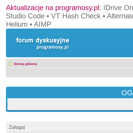
Aktualizacje na programosy.pl
:
IDrive O
Studio Code
•
VT Hash Check
•
Alternat
Helium
•
AIMP
Strona główna
OG
Zaloguj