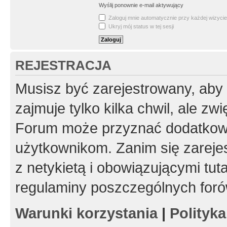
Wyślij ponownie e-mail aktywujący
Zaloguj mnie automatycznie przy każdej wizycie
Ukryj mój status w tej sesji
REJESTRACJA
Musisz być zarejestrowany, aby
zajmuje tylko kilka chwil, ale z
Forum może przyznać dodatkow
użytkownikom. Zanim się zarejes
z netykietą i obowiązującymi tut
regulaminy poszczególnych foró
Warunki korzystania
|
Polityk