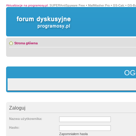
Aktualizacje na programosy.pl
:
SUPERAntiSpyware Free
•
MailWasher Pro
•
GS-Calc
•
GS-B
Strona główna
OG
Zaloguj
Nazwa użytkownika:
Hasło:
Zapomniałem hasła