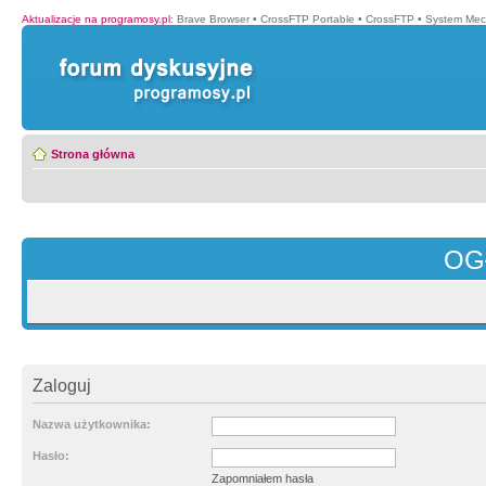
Aktualizacje na programosy.pl
:
Brave Browser
•
CrossFTP Portable
•
CrossFTP
•
System Mec
Strona główna
OG
Zaloguj
Nazwa użytkownika:
Hasło:
Zapomniałem hasła