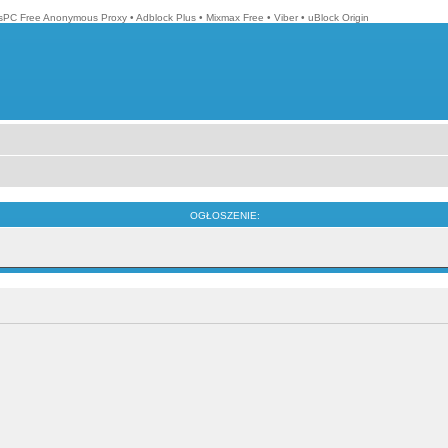
isPC Free Anonymous Proxy
•
Adblock Plus
•
Mixmax Free
•
Viber
•
uBlock Origin
OGŁOSZENIE: