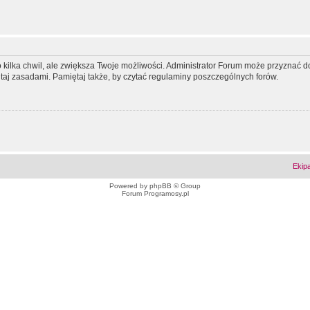
ko kilka chwil, ale zwiększa Twoje możliwości. Administrator Forum może przyzna
tutaj zasadami. Pamiętaj także, by czytać regulaminy poszczególnych forów.
Ekip
Powered by
phpBB
© Group
Forum Programosy.pl