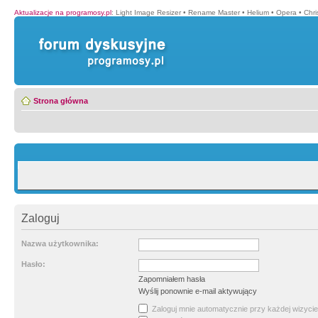
Aktualizacje na programosy.pl
:
Light Image Resizer
•
Rename Master
•
Helium
•
Opera
•
Chr
Strona główna
Zaloguj
Nazwa użytkownika:
Hasło:
Zapomniałem hasła
Wyślij ponownie e-mail aktywujący
Zaloguj mnie automatycznie przy każdej wizycie