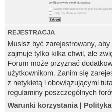
Wyślij ponownie e-mail aktywujący
Zaloguj mnie automatycznie przy każdej wizycie
Ukryj mój status w tej sesji
REJESTRACJA
Musisz być zarejestrowany, aby
zajmuje tylko kilka chwil, ale z
Forum może przyznać dodatkow
użytkownikom. Zanim się zarejes
z netykietą i obowiązującymi tut
regulaminy poszczególnych foró
Warunki korzystania
|
Polityk