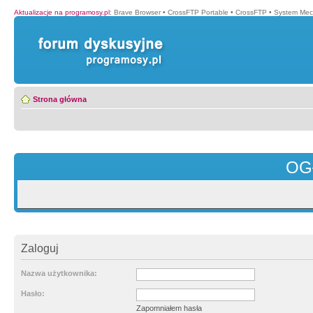
Aktualizacje na programosy.pl
:
Brave Browser
•
CrossFTP Portable
•
CrossFTP
•
System Mec
Strona główna
OG
Zaloguj
Nazwa użytkownika:
Hasło:
Zapomniałem hasła