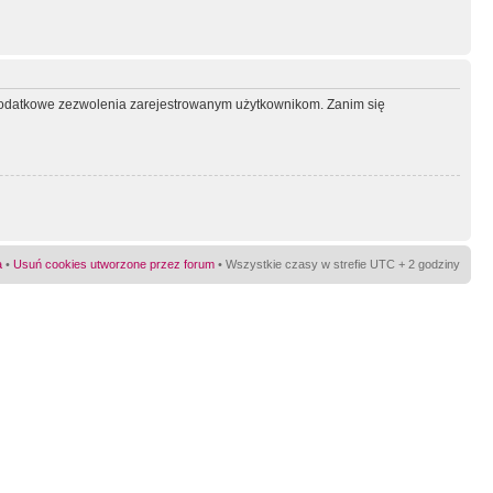
ć dodatkowe zezwolenia zarejestrowanym użytkownikom. Zanim się
a
•
Usuń cookies utworzone przez forum
• Wszystkie czasy w strefie UTC + 2 godziny