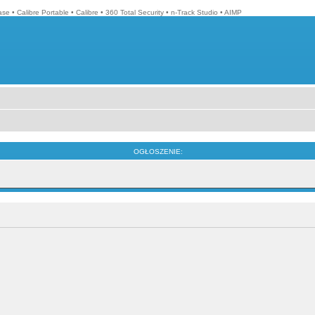
ase
•
Calibre Portable
•
Calibre
•
360 Total Security
•
n-Track Studio
•
AIMP
OGŁOSZENIE: