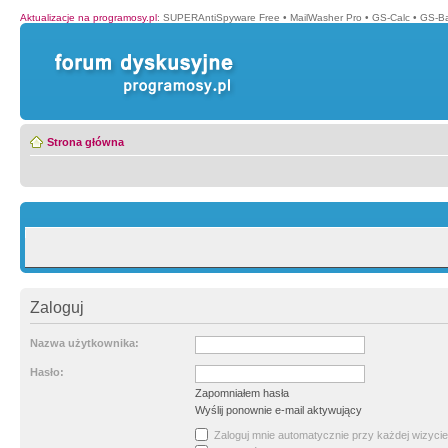
Aktualizacje na programosy.pl
:
SUPERAntiSpyware Free
•
MailWasher Pro
•
GS-Calc
•
GS-B
Strona główna
Zaloguj
Nazwa użytkownika:
Hasło:
Zapomniałem hasła
Wyślij ponownie e-mail aktywujący
Zaloguj mnie automatycznie przy każdej wizycie