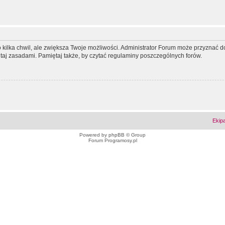
ko kilka chwil, ale zwiększa Twoje możliwości. Administrator Forum może przyzna
tutaj zasadami. Pamiętaj także, by czytać regulaminy poszczególnych forów.
Ekip
Powered by
phpBB
© Group
Forum Programosy.pl