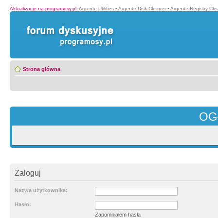
Aktualizacje na programosy.pl
:
Argente Utilities
•
Argente Disk Cleaner
•
Argente Registry Cle
Strona główna
OG
Zaloguj
Nazwa użytkownika:
Hasło:
Zapomniałem hasła