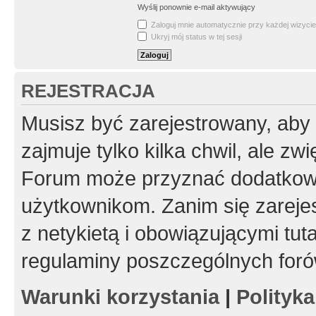
Wyślij ponownie e-mail aktywujący
Zaloguj mnie automatycznie przy każdej wizycie
Ukryj mój status w tej sesji
REJESTRACJA
Musisz być zarejestrowany, aby
zajmuje tylko kilka chwil, ale z
Forum może przyznać dodatkow
użytkownikom. Zanim się zarejes
z netykietą i obowiązującymi tut
regulaminy poszczególnych foró
Warunki korzystania
|
Polityk