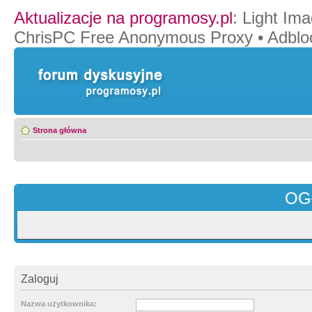
Aktualizacje na programosy.pl
:
Light Ima
ChrisPC Free Anonymous Proxy
•
Adblo
Strona główna
OG
Zaloguj
Nazwa użytkownika: