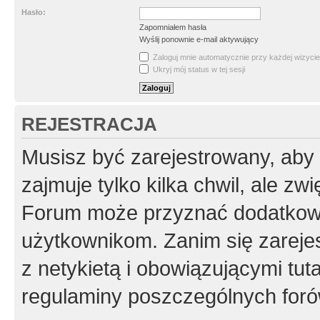
Hasło:
Zapomniałem hasła
Wyślij ponownie e-mail aktywujący
Zaloguj mnie automatycznie przy każdej wizycie
Ukryj mój status w tej sesji
REJESTRACJA
Musisz być zarejestrowany, aby
zajmuje tylko kilka chwil, ale z
Forum może przyznać dodatkow
użytkownikom. Zanim się zarejes
z netykietą i obowiązującymi tut
regulaminy poszczególnych foró