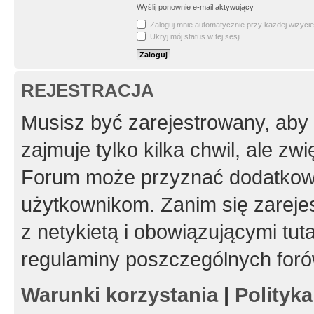
Wyślij ponownie e-mail aktywujący
Zaloguj mnie automatycznie przy każdej wizycie
Ukryj mój status w tej sesji
REJESTRACJA
Musisz być zarejestrowany, aby
zajmuje tylko kilka chwil, ale z
Forum może przyznać dodatkow
użytkownikom. Zanim się zarejes
z netykietą i obowiązującymi tut
regulaminy poszczególnych foró
Warunki korzystania
|
Polityk