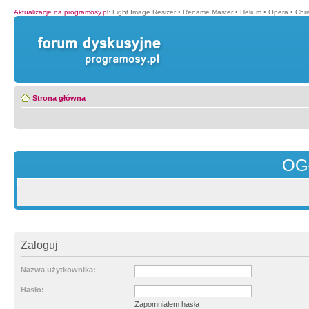
Aktualizacje na programosy.pl
:
Light Image Resizer
•
Rename Master
•
Helium
•
Opera
•
Chr
Strona główna
OG
Zaloguj
Nazwa użytkownika:
Hasło:
Zapomniałem hasła