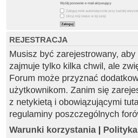
Wyślij ponownie e-mail aktywujący
Zaloguj mnie automatycznie przy każdej wizycie
Ukryj mój status w tej sesji
REJESTRACJA
Musisz być zarejestrowany, aby
zajmuje tylko kilka chwil, ale z
Forum może przyznać dodatkow
użytkownikom. Zanim się zarejes
z netykietą i obowiązującymi tut
regulaminy poszczególnych foró
Warunki korzystania
|
Polityk