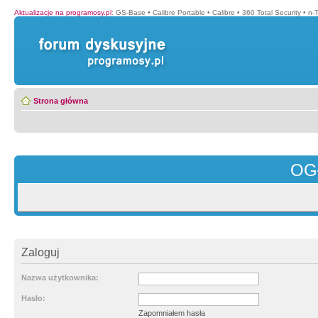
Aktualizacje na programosy.pl
:
GS-Base
•
Calibre Portable
•
Calibre
•
360 Total Security
•
n-
Strona główna
OG
Zaloguj
Nazwa użytkownika:
Hasło:
Zapomniałem hasła