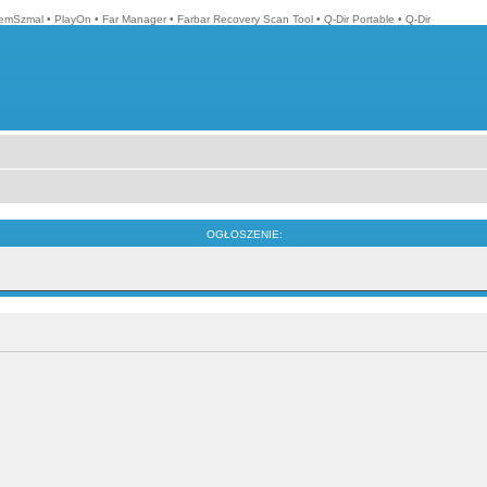
emSzmal
•
PlayOn
•
Far Manager
•
Farbar Recovery Scan Tool
•
Q-Dir Portable
•
Q-Dir
OGŁOSZENIE: