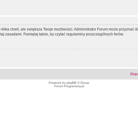
ko kilka chwil, ale zwiększa Twoje możliwości. Administrator Forum może przyzna
tutaj zasadami. Pamiętaj także, by czytać regulaminy poszczególnych forów.
Ekip
Powered by
phpBB
© Group
Forum Programosy.pl