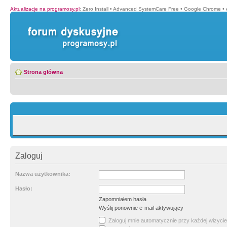
Aktualizacje na programosy.pl
:
Zero Install
•
Advanced SystemCare Free
•
Google Chrome
•
Strona główna
Zaloguj
Nazwa użytkownika:
Hasło:
Zapomniałem hasła
Wyślij ponownie e-mail aktywujący
Zaloguj mnie automatycznie przy każdej wizycie