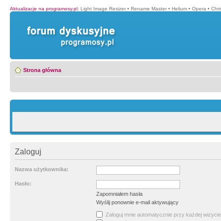
Aktualizacje na programosy.pl
:
Light Image Resizer
•
Rename Master
•
Helium
•
Opera
•
Chr
Strona główna
Zaloguj
Nazwa użytkownika:
Hasło:
Zapomniałem hasła
Wyślij ponownie e-mail aktywujący
Zaloguj mnie automatycznie przy każdej wizycie