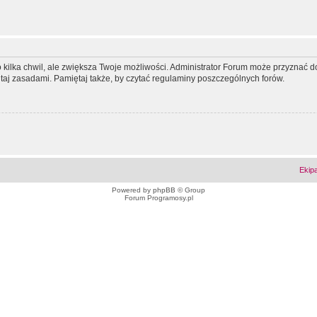
ko kilka chwil, ale zwiększa Twoje możliwości. Administrator Forum może przyzna
tutaj zasadami. Pamiętaj także, by czytać regulaminy poszczególnych forów.
Ekip
Powered by
phpBB
© Group
Forum Programosy.pl