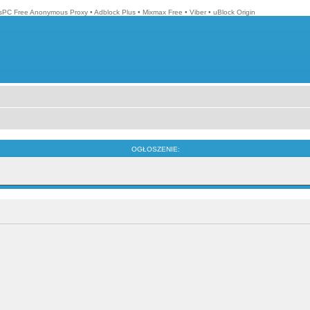
isPC Free Anonymous Proxy
•
Adblock Plus
•
Mixmax Free
•
Viber
•
uBlock Origin
OGŁOSZENIE: