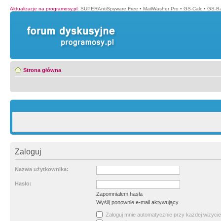
Aktualizacje na programosy.pl
:
SUPERAntiSpyware Free
•
MailWasher Pro
•
GS-Calc
•
GS-B
Strona główna
Zaloguj
Nazwa użytkownika:
Hasło:
Zapomniałem hasła
Wyślij ponownie e-mail aktywujący
Zaloguj mnie automatycznie przy każdej wizycie