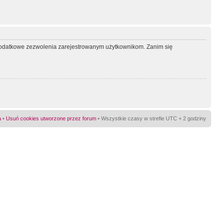
ć dodatkowe zezwolenia zarejestrowanym użytkownikom. Zanim się
a
•
Usuń cookies utworzone przez forum
• Wszystkie czasy w strefie UTC + 2 godziny