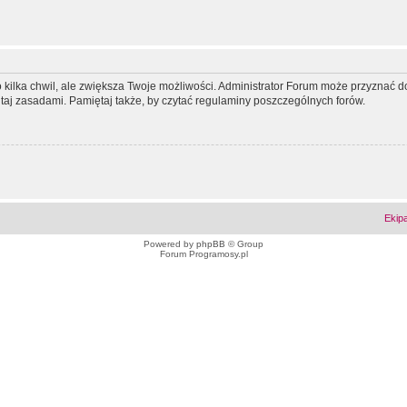
ko kilka chwil, ale zwiększa Twoje możliwości. Administrator Forum może przyzna
tutaj zasadami. Pamiętaj także, by czytać regulaminy poszczególnych forów.
Ekip
Powered by
phpBB
© Group
Forum Programosy.pl