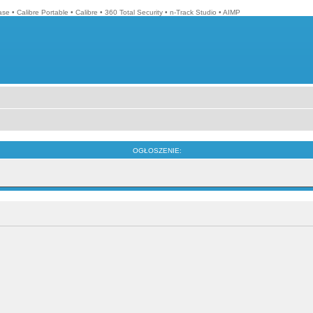
ase
•
Calibre Portable
•
Calibre
•
360 Total Security
•
n-Track Studio
•
AIMP
OGŁOSZENIE: