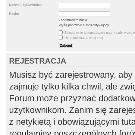
Nazwa użytkownika:
Hasło:
Zapomniałem hasła
Wyślij ponownie e-mail aktywujący
Zaloguj mnie automatycznie przy każdej wizycie
Ukryj mój status w tej sesji
REJESTRACJA
Musisz być zarejestrowany, aby
zajmuje tylko kilka chwil, ale z
Forum może przyznać dodatkow
użytkownikom. Zanim się zarejes
z netykietą i obowiązującymi tut
regulaminy poszczególnych foró