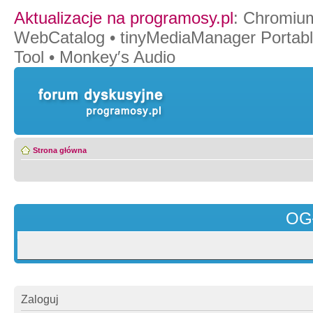
Aktualizacje na programosy.pl
:
Chromiu
WebCatalog
•
tinyMediaManager Portab
Tool
•
Monkey′s Audio
Strona główna
OG
Zaloguj