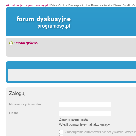
Aktualizacje na programosy.pl
:
IDrive Online Backup
•
Adlice Protect
•
Anki
•
Visual Studio C
Strona główna
Zaloguj
Nazwa użytkownika:
Hasło:
Zapomniałem hasła
Wyślij ponownie e-mail aktywujący
Zaloguj mnie automatycznie przy każdej wizycie