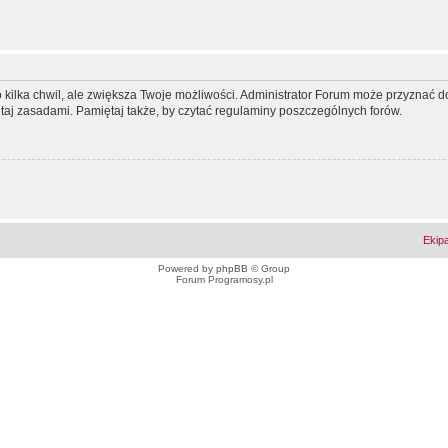
ko kilka chwil, ale zwiększa Twoje możliwości. Administrator Forum może przyzna
tutaj zasadami. Pamiętaj także, by czytać regulaminy poszczególnych forów.
Ekip
Powered by
phpBB
© Group
Forum Programosy.pl