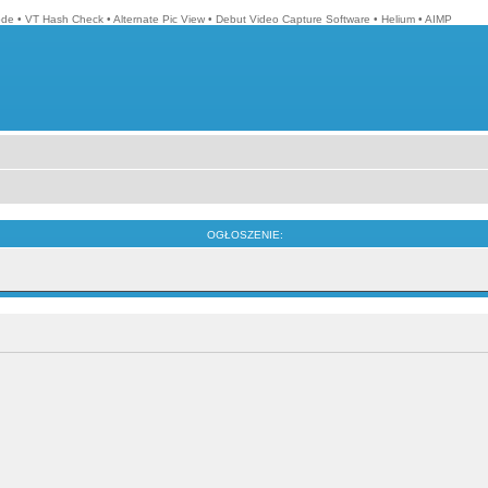
ode
•
VT Hash Check
•
Alternate Pic View
•
Debut Video Capture Software
•
Helium
•
AIMP
OGŁOSZENIE: