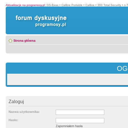
Aktualizacje na programosy.pl
:
GS-Base
•
Calibre Portable
•
Calibre
•
360 Total Security
•
n-
Strona główna
OG
Zaloguj
Nazwa użytkownika:
Hasło:
Zapomniałem hasła