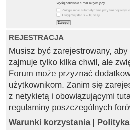
Wyślij ponownie e-mail aktywujący
Zaloguj mnie automatycznie przy każdej wizycie
Ukryj mój status w tej sesji
REJESTRACJA
Musisz być zarejestrowany, aby
zajmuje tylko kilka chwil, ale z
Forum może przyznać dodatkow
użytkownikom. Zanim się zarejes
z netykietą i obowiązującymi tut
regulaminy poszczególnych foró
Warunki korzystania
|
Polityk