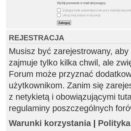
Wyślij ponownie e-mail aktywujący
Zaloguj mnie automatycznie przy każdej wizycie
Ukryj mój status w tej sesji
REJESTRACJA
Musisz być zarejestrowany, aby
zajmuje tylko kilka chwil, ale z
Forum może przyznać dodatkow
użytkownikom. Zanim się zarejes
z netykietą i obowiązującymi tut
regulaminy poszczególnych foró
Warunki korzystania
|
Polityk