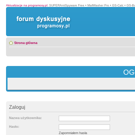
Aktualizacje na programosy.pl
:
SUPERAntiSpyware Free
•
MailWasher Pro
•
GS-Calc
•
GS-B
Strona główna
OG
Zaloguj
Nazwa użytkownika:
Hasło:
Zapomniałem hasła