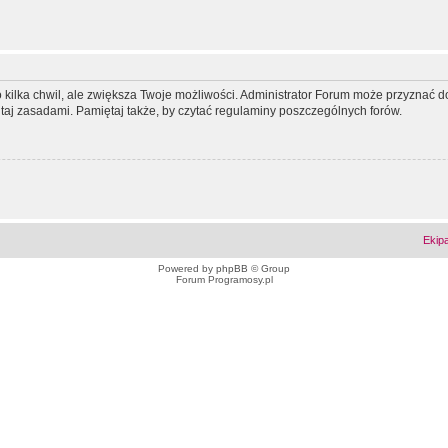
ko kilka chwil, ale zwiększa Twoje możliwości. Administrator Forum może przyzna
tutaj zasadami. Pamiętaj także, by czytać regulaminy poszczególnych forów.
Ekip
Powered by
phpBB
© Group
Forum Programosy.pl