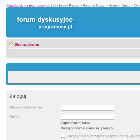
Aktualizacje na programosy.pl
:
Light Image Resizer
•
Rename Master
•
Helium
•
Opera
•
Chr
Strona główna
Zaloguj
Nazwa użytkownika:
Hasło:
Zapomniałem hasła
Wyślij ponownie e-mail aktywujący
Zaloguj mnie automatycznie przy każdej wizycie