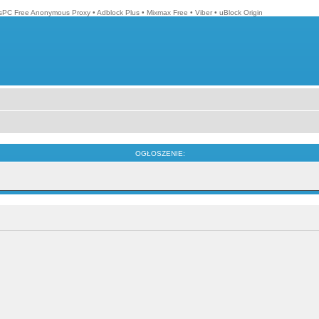
isPC Free Anonymous Proxy
•
Adblock Plus
•
Mixmax Free
•
Viber
•
uBlock Origin
OGŁOSZENIE: