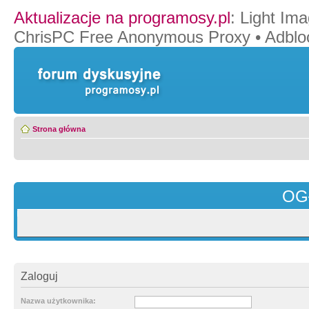
Aktualizacje na programosy.pl
:
Light Ima
ChrisPC Free Anonymous Proxy
•
Adblo
Strona główna
OG
Zaloguj
Nazwa użytkownika: