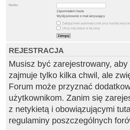
Hasło:
Zapomniałem hasła
Wyślij ponownie e-mail aktywujący
Zaloguj mnie automatycznie przy każdej wizycie
Ukryj mój status w tej sesji
REJESTRACJA
Musisz być zarejestrowany, aby
zajmuje tylko kilka chwil, ale z
Forum może przyznać dodatkow
użytkownikom. Zanim się zarejes
z netykietą i obowiązującymi tut
regulaminy poszczególnych foró