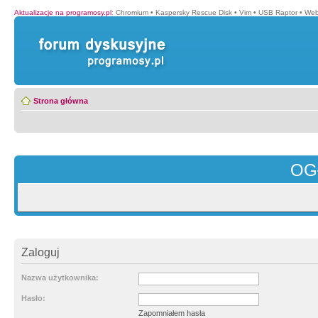
Aktualizacje na programosy.pl
:
Chromium
•
Kaspersky Rescue Disk
•
Vim
•
USB Raptor
•
Web
Strona główna
OG
Zaloguj
Nazwa użytkownika:
Hasło:
Zapomniałem hasła