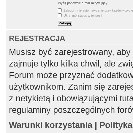
Wyślij ponownie e-mail aktywujący
Zaloguj mnie automatycznie przy każdej wizycie
Ukryj mój status w tej sesji
REJESTRACJA
Musisz być zarejestrowany, aby
zajmuje tylko kilka chwil, ale z
Forum może przyznać dodatkow
użytkownikom. Zanim się zarejes
z netykietą i obowiązującymi tut
regulaminy poszczególnych foró
Warunki korzystania
|
Polityk