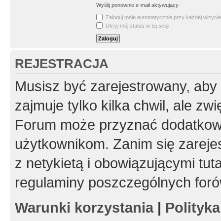
Wyślij ponownie e-mail aktywujący
Zaloguj mnie automatycznie przy każdej wizycie
Ukryj mój status w tej sesji
REJESTRACJA
Musisz być zarejestrowany, aby
zajmuje tylko kilka chwil, ale z
Forum może przyznać dodatkow
użytkownikom. Zanim się zarejes
z netykietą i obowiązującymi tut
regulaminy poszczególnych foró
Warunki korzystania
|
Polityk