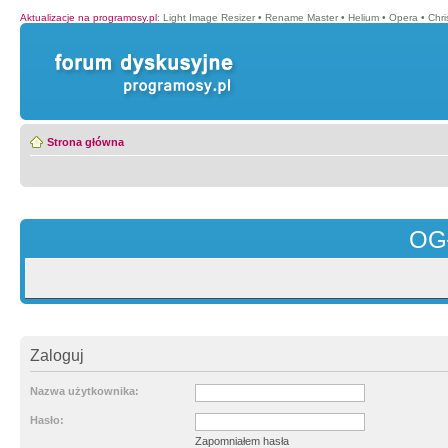
Aktualizacje na programosy.pl
:
Light Image Resizer
•
Rename Master
•
Helium
•
Opera
•
Chr
Strona główna
OG
Zaloguj
Nazwa użytkownika:
Hasło:
Zapomniałem hasła