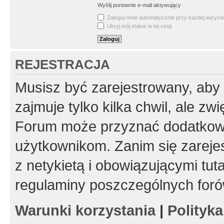
Wyślij ponownie e-mail aktywujący
Zaloguj mnie automatycznie przy każdej wizycie
Ukryj mój status w tej sesji
REJESTRACJA
Musisz być zarejestrowany, aby
zajmuje tylko kilka chwil, ale z
Forum może przyznać dodatkow
użytkownikom. Zanim się zarejes
z netykietą i obowiązującymi tut
regulaminy poszczególnych foró
Warunki korzystania
|
Polityk