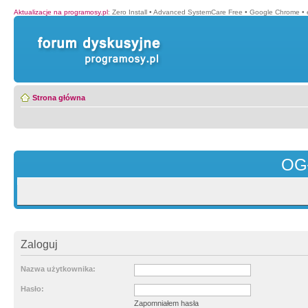
Aktualizacje na programosy.pl
:
Zero Install
•
Advanced SystemCare Free
•
Google Chrome
•
Strona główna
OG
Zaloguj
Nazwa użytkownika:
Hasło:
Zapomniałem hasła