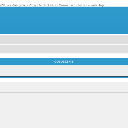
isPC Free Anonymous Proxy
•
Adblock Plus
•
Mixmax Free
•
Viber
•
uBlock Origin
OGŁOSZENIE: