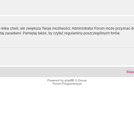
ko kilka chwil, ale zwiększa Twoje możliwości. Administrator Forum może przyzna
tutaj zasadami. Pamiętaj także, by czytać regulaminy poszczególnych forów.
Ekip
Powered by
phpBB
© Group
Forum Programosy.pl