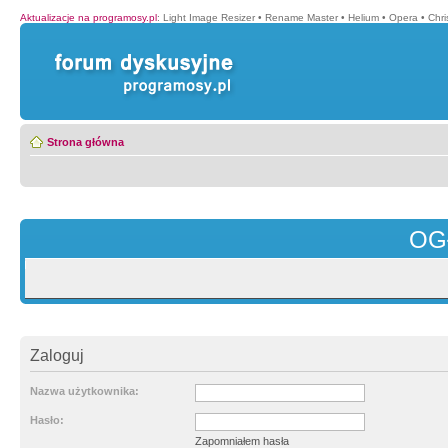
Aktualizacje na programosy.pl
:
Light Image Resizer
•
Rename Master
•
Helium
•
Opera
•
Chr
Strona główna
OG
Zaloguj
Nazwa użytkownika:
Hasło:
Zapomniałem hasła