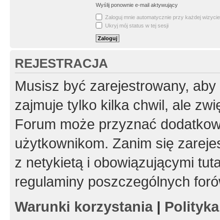
Wyślij ponownie e-mail aktywujący
Zaloguj mnie automatycznie przy każdej wizycie
Ukryj mój status w tej sesji
REJESTRACJA
Musisz być zarejestrowany, aby
zajmuje tylko kilka chwil, ale z
Forum może przyznać dodatkow
użytkownikom. Zanim się zarejes
z netykietą i obowiązującymi tut
regulaminy poszczególnych foró
Warunki korzystania
|
Polityk