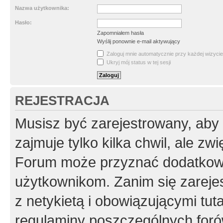
Nazwa użytkownika:
Hasło:
Zapomniałem hasła
Wyślij ponownie e-mail aktywujący
Zaloguj mnie automatycznie przy każdej wizycie
Ukryj mój status w tej sesji
REJESTRACJA
Musisz być zarejestrowany, aby
zajmuje tylko kilka chwil, ale z
Forum może przyznać dodatkow
użytkownikom. Zanim się zarejes
z netykietą i obowiązującymi tut
regulaminy poszczególnych foró