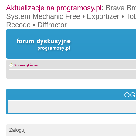
Aktualizacje na programosy.pl
:
Brave Br
System Mechanic Free
•
Exportizer
•
To
Recode
•
Diffractor
Strona główna
OG
Zaloguj