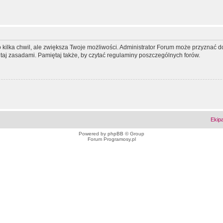
ko kilka chwil, ale zwiększa Twoje możliwości. Administrator Forum może przyzna
tutaj zasadami. Pamiętaj także, by czytać regulaminy poszczególnych forów.
Ekip
Powered by
phpBB
© Group
Forum Programosy.pl