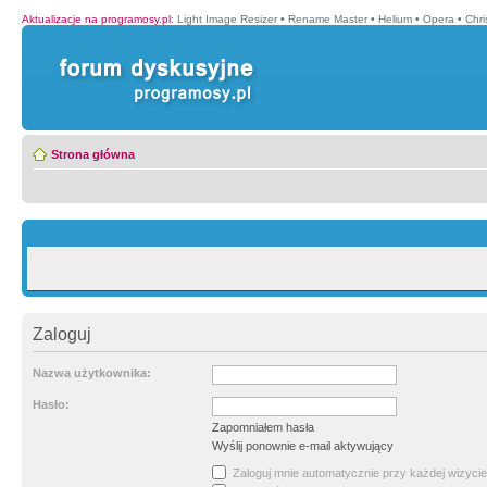
Aktualizacje na programosy.pl
:
Light Image Resizer
•
Rename Master
•
Helium
•
Opera
•
Chr
Strona główna
Zaloguj
Nazwa użytkownika:
Hasło:
Zapomniałem hasła
Wyślij ponownie e-mail aktywujący
Zaloguj mnie automatycznie przy każdej wizycie