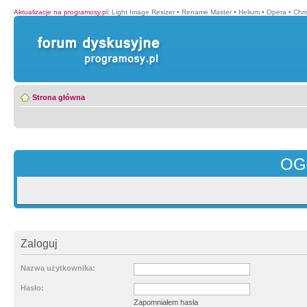
Aktualizacje na programosy.pl
:
Light Image Resizer
•
Rename Master
•
Helium
•
Opera
•
Chr
Strona główna
OG
Zaloguj
Nazwa użytkownika:
Hasło:
Zapomniałem hasła