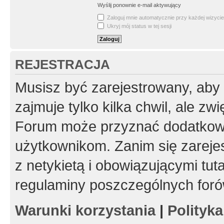
Wyślij ponownie e-mail aktywujący
Zaloguj mnie automatycznie przy każdej wizycie
Ukryj mój status w tej sesji
REJESTRACJA
Musisz być zarejestrowany, aby
zajmuje tylko kilka chwil, ale z
Forum może przyznać dodatkow
użytkownikom. Zanim się zarejes
z netykietą i obowiązującymi tut
regulaminy poszczególnych foró
Warunki korzystania
|
Polityk