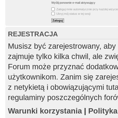
Wyślij ponownie e-mail aktywujący
Zaloguj mnie automatycznie przy każdej wizycie
Ukryj mój status w tej sesji
REJESTRACJA
Musisz być zarejestrowany, aby
zajmuje tylko kilka chwil, ale z
Forum może przyznać dodatkow
użytkownikom. Zanim się zarejes
z netykietą i obowiązującymi tut
regulaminy poszczególnych foró
Warunki korzystania
|
Polityk