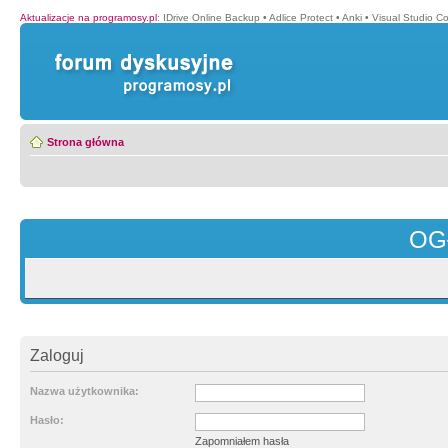
Aktualizacje na programosy.pl
:
IDrive Online Backup
•
Adlice Protect
•
Anki
•
Visual Studio C
Strona główna
OG
Zaloguj
Nazwa użytkownika:
Hasło:
Zapomniałem hasła