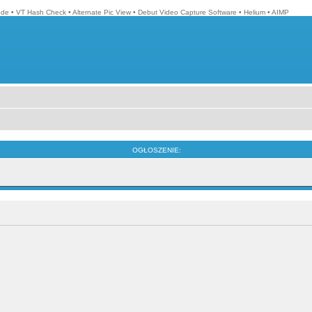
ode
•
VT Hash Check
•
Alternate Pic View
•
Debut Video Capture Software
•
Helium
•
AIMP
OGŁOSZENIE: