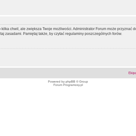
ko kilka chwil, ale zwiększa Twoje możliwości. Administrator Forum może przyzna
tutaj zasadami. Pamiętaj także, by czytać regulaminy poszczególnych forów.
Ekip
Powered by
phpBB
© Group
Forum Programosy.pl