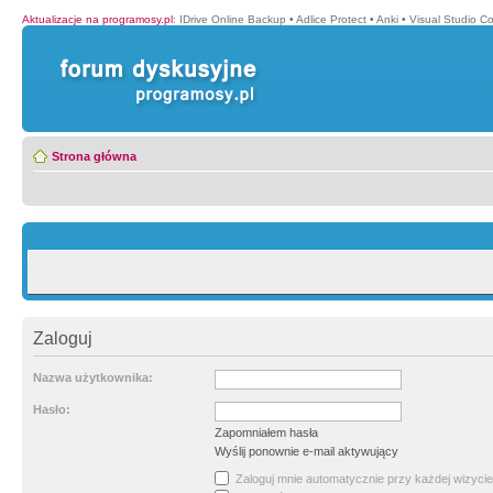
Aktualizacje na programosy.pl
:
IDrive Online Backup
•
Adlice Protect
•
Anki
•
Visual Studio C
Strona główna
Zaloguj
Nazwa użytkownika:
Hasło:
Zapomniałem hasła
Wyślij ponownie e-mail aktywujący
Zaloguj mnie automatycznie przy każdej wizycie