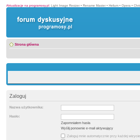
Aktualizacje na programosy.pl
:
Light Image Resizer
•
Rename Master
•
Helium
•
Opera
•
Chr
Strona główna
Zaloguj
Nazwa użytkownika:
Hasło:
Zapomniałem hasła
Wyślij ponownie e-mail aktywujący
Zaloguj mnie automatycznie przy każdej wizycie