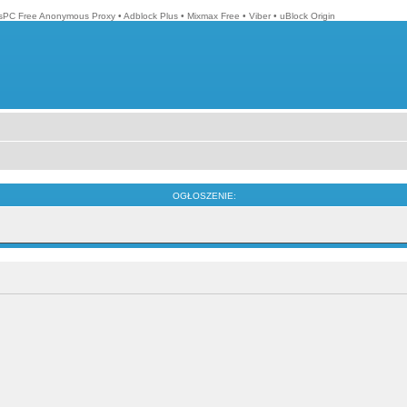
isPC Free Anonymous Proxy
•
Adblock Plus
•
Mixmax Free
•
Viber
•
uBlock Origin
OGŁOSZENIE: