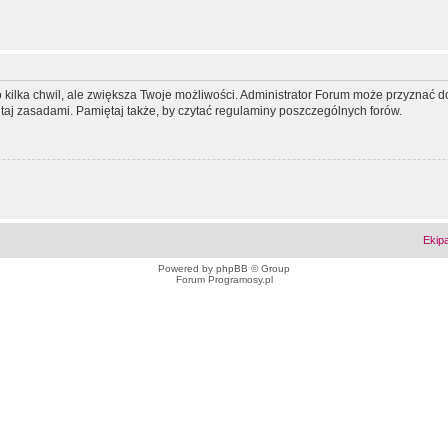
ko kilka chwil, ale zwiększa Twoje możliwości. Administrator Forum może przyzna
tutaj zasadami. Pamiętaj także, by czytać regulaminy poszczególnych forów.
Ekip
Powered by
phpBB
© Group
Forum Programosy.pl