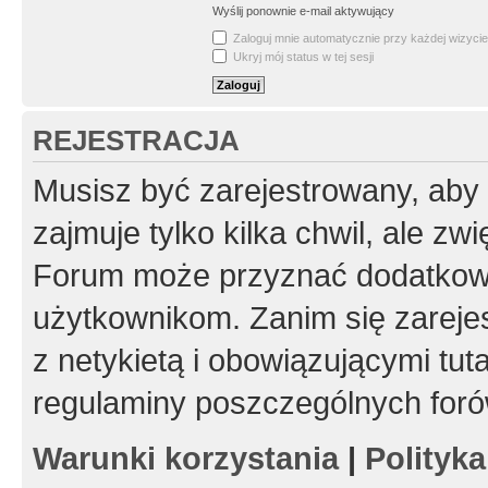
Wyślij ponownie e-mail aktywujący
Zaloguj mnie automatycznie przy każdej wizycie
Ukryj mój status w tej sesji
REJESTRACJA
Musisz być zarejestrowany, aby
zajmuje tylko kilka chwil, ale z
Forum może przyznać dodatkow
użytkownikom. Zanim się zarejes
z netykietą i obowiązującymi tut
regulaminy poszczególnych foró
Warunki korzystania
|
Polityk