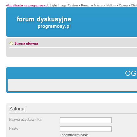
Aktualizacje na programosy.pl
:
Light Image Resizer
•
Rename Master
•
Helium
•
Opera
•
Chr
Strona główna
OG
Zaloguj
Nazwa użytkownika:
Hasło:
Zapomniałem hasła