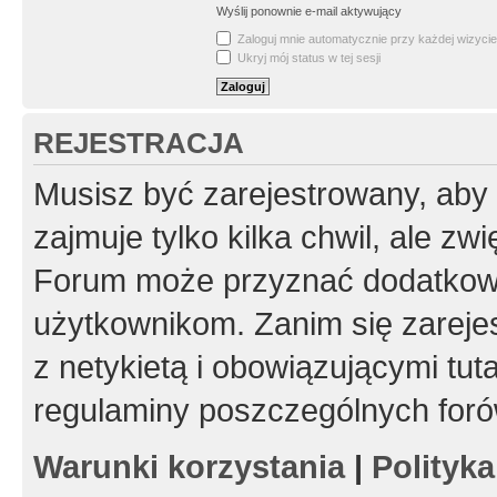
Wyślij ponownie e-mail aktywujący
Zaloguj mnie automatycznie przy każdej wizycie
Ukryj mój status w tej sesji
REJESTRACJA
Musisz być zarejestrowany, aby
zajmuje tylko kilka chwil, ale z
Forum może przyznać dodatkow
użytkownikom. Zanim się zarejes
z netykietą i obowiązującymi tut
regulaminy poszczególnych foró
Warunki korzystania
|
Polityk