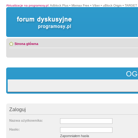
Aktualizacje na programosy.pl
:
Adblock Plus
•
Mixmax Free
•
Viber
•
uBlock Origin
•
TARGET 
Strona główna
OG
Zaloguj
Nazwa użytkownika:
Hasło:
Zapomniałem hasła