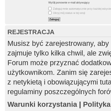
Wyślij ponownie e-mail aktywujący
Zaloguj mnie automatycznie przy każdej wizycie
Ukryj mój status w tej sesji
REJESTRACJA
Musisz być zarejestrowany, aby
zajmuje tylko kilka chwil, ale z
Forum może przyznać dodatkow
użytkownikom. Zanim się zarejes
z netykietą i obowiązującymi tut
regulaminy poszczególnych foró
Warunki korzystania
|
Polityk