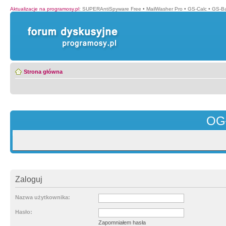
Aktualizacje na programosy.pl
:
SUPERAntiSpyware Free
•
MailWasher Pro
•
GS-Calc
•
GS-B
Strona główna
OG
Zaloguj
Nazwa użytkownika:
Hasło:
Zapomniałem hasła