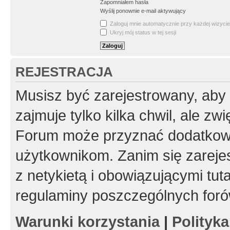
Zapomniałem hasła
Wyślij ponownie e-mail aktywujący
Zaloguj mnie automatycznie przy każdej wizycie
Ukryj mój status w tej sesji
REJESTRACJA
Musisz być zarejestrowany, aby
zajmuje tylko kilka chwil, ale z
Forum może przyznać dodatkow
użytkownikom. Zanim się zarejes
z netykietą i obowiązującymi tut
regulaminy poszczególnych foró
Warunki korzystania
|
Polityk