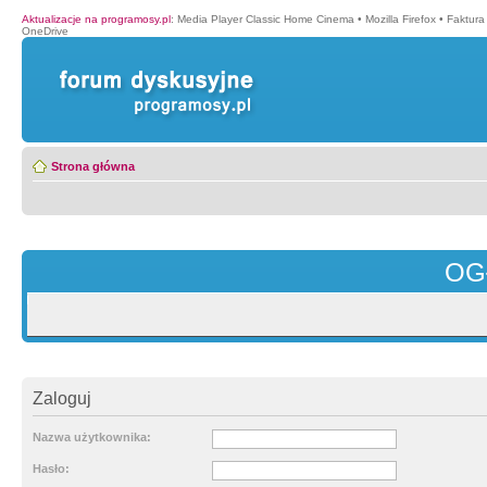
Aktualizacje na programosy.pl
:
Media Player Classic Home Cinema
•
Mozilla Firefox
•
Faktura
OneDrive
Strona główna
OG
Zaloguj
Nazwa użytkownika:
Hasło: