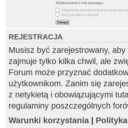
Wyślij ponownie e-mail aktywujący
Zaloguj mnie automatycznie przy każdej wizycie
Ukryj mój status w tej sesji
REJESTRACJA
Musisz być zarejestrowany, aby
zajmuje tylko kilka chwil, ale z
Forum może przyznać dodatkow
użytkownikom. Zanim się zarejes
z netykietą i obowiązującymi tut
regulaminy poszczególnych foró
Warunki korzystania
|
Polityk