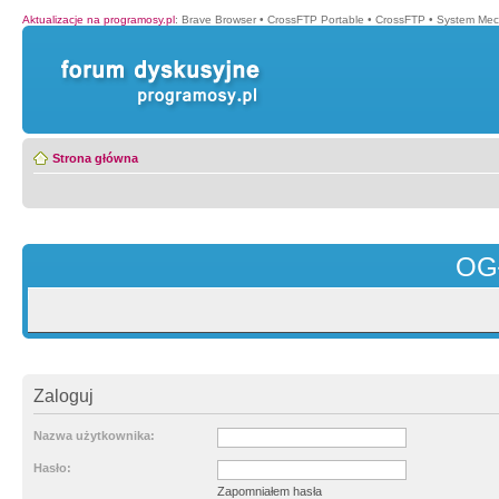
Aktualizacje na programosy.pl
:
Brave Browser
•
CrossFTP Portable
•
CrossFTP
•
System Mec
Strona główna
OG
Zaloguj
Nazwa użytkownika:
Hasło:
Zapomniałem hasła