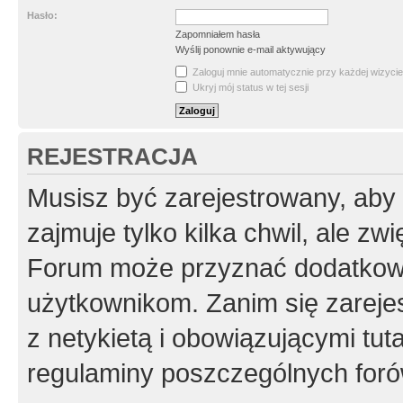
Hasło:
Zapomniałem hasła
Wyślij ponownie e-mail aktywujący
Zaloguj mnie automatycznie przy każdej wizycie
Ukryj mój status w tej sesji
REJESTRACJA
Musisz być zarejestrowany, aby
zajmuje tylko kilka chwil, ale z
Forum może przyznać dodatkow
użytkownikom. Zanim się zarejes
z netykietą i obowiązującymi tut
regulaminy poszczególnych foró