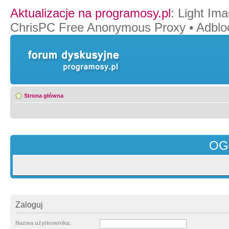
Aktualizacje na programosy.pl
:
Light Ima
ChrisPC Free Anonymous Proxy
•
Adblo
Strona główna
OG
Zaloguj
Nazwa użytkownika: