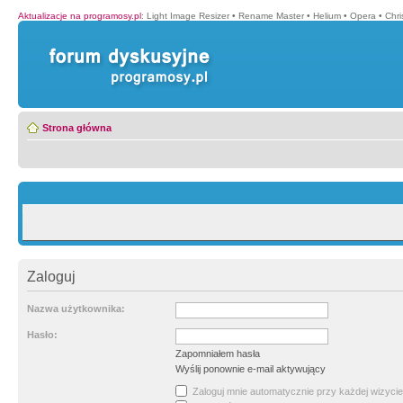
Aktualizacje na programosy.pl
:
Light Image Resizer
•
Rename Master
•
Helium
•
Opera
•
Chr
Strona główna
Zaloguj
Nazwa użytkownika:
Hasło:
Zapomniałem hasła
Wyślij ponownie e-mail aktywujący
Zaloguj mnie automatycznie przy każdej wizycie