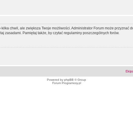
ko kilka chwil, ale zwiększa Twoje możliwości. Administrator Forum może przyzna
tutaj zasadami. Pamiętaj także, by czytać regulaminy poszczególnych forów.
Ekip
Powered by
phpBB
© Group
Forum Programosy.pl