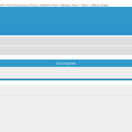
isPC Free Anonymous Proxy
•
Adblock Plus
•
Mixmax Free
•
Viber
•
uBlock Origin
OGŁOSZENIE: