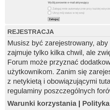
Wyślij ponownie e-mail aktywujący
Zaloguj mnie automatycznie przy każdej wizycie
Ukryj mój status w tej sesji
REJESTRACJA
Musisz być zarejestrowany, aby
zajmuje tylko kilka chwil, ale z
Forum może przyznać dodatkow
użytkownikom. Zanim się zarejes
z netykietą i obowiązującymi tut
regulaminy poszczególnych foró
Warunki korzystania
|
Polityk