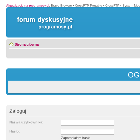
Aktualizacje na programosy.pl
:
Brave Browser
•
CrossFTP Portable
•
CrossFTP
•
System Mec
Strona główna
OG
Zaloguj
Nazwa użytkownika:
Hasło:
Zapomniałem hasła