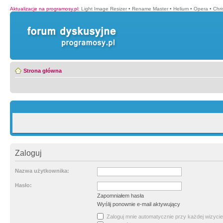
Aktualizacje na programosy.pl
:
Light Image Resizer
•
Rename Master
•
Helium
•
Opera
•
Chr
Strona główna
Zaloguj
Nazwa użytkownika:
Hasło:
Zapomniałem hasła
Wyślij ponownie e-mail aktywujący
Zaloguj mnie automatycznie przy każdej wizycie