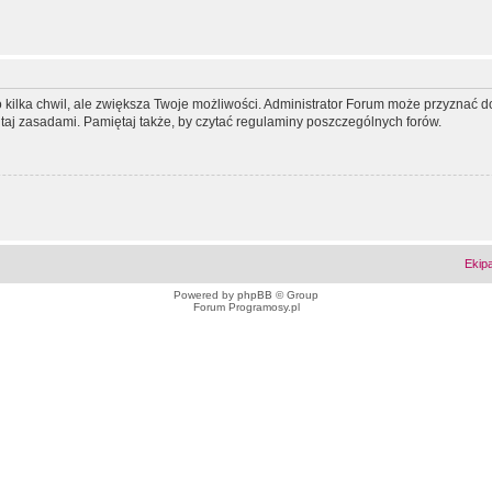
ko kilka chwil, ale zwiększa Twoje możliwości. Administrator Forum może przyzna
tutaj zasadami. Pamiętaj także, by czytać regulaminy poszczególnych forów.
Ekip
Powered by
phpBB
© Group
Forum Programosy.pl