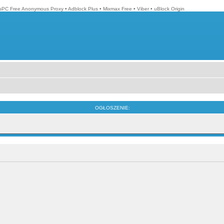
isPC Free Anonymous Proxy
•
Adblock Plus
•
Mixmax Free
•
Viber
•
uBlock Origin
OGŁOSZENIE: