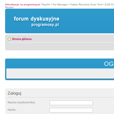
Aktualizacje na programosy.pl
:
PlayOn
•
Far Manager
•
Farbar Recovery Scan Tool
•
Q-Dir P
Resizer
Strona główna
OG
Zaloguj
Nazwa użytkownika:
Hasło: