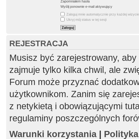
Zapomniałem hasła
Wyślij ponownie e-mail aktywujący
Zaloguj mnie automatycznie przy każdej wizycie
Ukryj mój status w tej sesji
REJESTRACJA
Musisz być zarejestrowany, aby
zajmuje tylko kilka chwil, ale z
Forum może przyznać dodatkow
użytkownikom. Zanim się zarejes
z netykietą i obowiązującymi tut
regulaminy poszczególnych foró
Warunki korzystania
|
Polityk