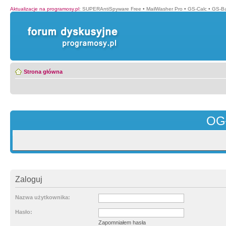
Aktualizacje na programosy.pl
:
SUPERAntiSpyware Free
•
MailWasher Pro
•
GS-Calc
•
GS-B
Strona główna
OG
Zaloguj
Nazwa użytkownika:
Hasło:
Zapomniałem hasła