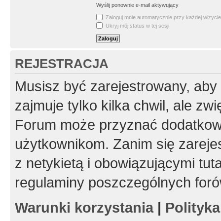
Wyślij ponownie e-mail aktywujący
Zaloguj mnie automatycznie przy każdej wizycie
Ukryj mój status w tej sesji
REJESTRACJA
Musisz być zarejestrowany, aby
zajmuje tylko kilka chwil, ale z
Forum może przyznać dodatkow
użytkownikom. Zanim się zarejes
z netykietą i obowiązującymi tut
regulaminy poszczególnych foró
Warunki korzystania
|
Polityk