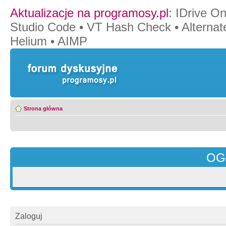
Aktualizacje na programosy.pl
:
IDrive O
Studio Code
•
VT Hash Check
•
Alternat
Helium
•
AIMP
Strona główna
OG
Zaloguj