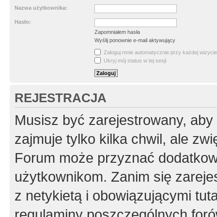
Nazwa użytkownika:
Hasło:
Zapomniałem hasła
Wyślij ponownie e-mail aktywujący
Zaloguj mnie automatycznie przy każdej wizycie
Ukryj mój status w tej sesji
REJESTRACJA
Musisz być zarejestrowany, aby
zajmuje tylko kilka chwil, ale z
Forum może przyznać dodatkow
użytkownikom. Zanim się zarejes
z netykietą i obowiązującymi tut
regulaminy poszczególnych foró