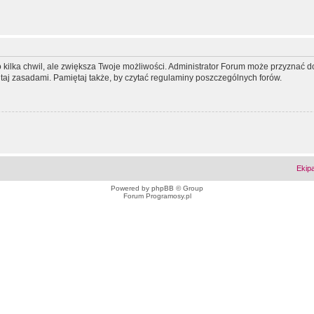
ko kilka chwil, ale zwiększa Twoje możliwości. Administrator Forum może przyzna
tutaj zasadami. Pamiętaj także, by czytać regulaminy poszczególnych forów.
Ekip
Powered by
phpBB
© Group
Forum Programosy.pl