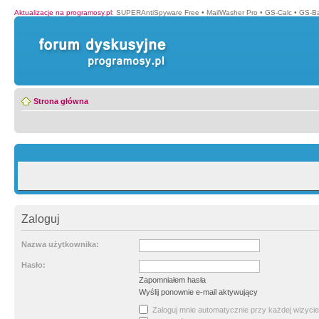
Aktualizacje na programosy.pl
:
SUPERAntiSpyware Free
•
MailWasher Pro
•
GS-Calc
•
GS-B
Strona główna
Zaloguj
Nazwa użytkownika:
Hasło:
Zapomniałem hasła
Wyślij ponownie e-mail aktywujący
Zaloguj mnie automatycznie przy każdej wizycie