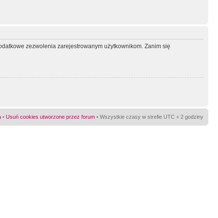
ć dodatkowe zezwolenia zarejestrowanym użytkownikom. Zanim się
a
•
Usuń cookies utworzone przez forum
• Wszystkie czasy w strefie UTC + 2 godziny