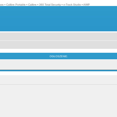
ase
•
Calibre Portable
•
Calibre
•
360 Total Security
•
n-Track Studio
•
AIMP
OGŁOSZENIE: