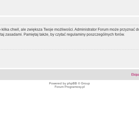
ko kilka chwil, ale zwiększa Twoje możliwości. Administrator Forum może przyzna
tutaj zasadami. Pamiętaj także, by czytać regulaminy poszczególnych forów.
Ekip
Powered by
phpBB
© Group
Forum Programosy.pl