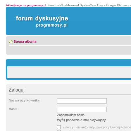
Aktualizacje na programosy.pl
:
Zero Install
•
Advanced SystemCare Free
•
Google Chrome
•
Strona główna
Zaloguj
Nazwa użytkownika:
Hasło:
Zapomniałem hasła
Wyślij ponownie e-mail aktywujący
Zaloguj mnie automatycznie przy każdej wizycie