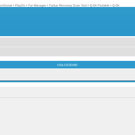
emSzmal
•
PlayOn
•
Far Manager
•
Farbar Recovery Scan Tool
•
Q-Dir Portable
•
Q-Dir
OGŁOSZENIE: