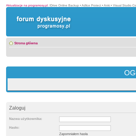
Aktualizacje na programosy.pl
:
IDrive Online Backup
•
Adlice Protect
•
Anki
•
Visual Studio C
Strona główna
OG
Zaloguj
Nazwa użytkownika:
Hasło:
Zapomniałem hasła