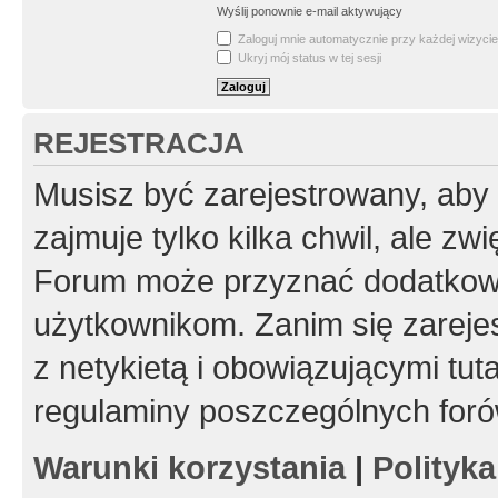
Wyślij ponownie e-mail aktywujący
Zaloguj mnie automatycznie przy każdej wizycie
Ukryj mój status w tej sesji
REJESTRACJA
Musisz być zarejestrowany, aby
zajmuje tylko kilka chwil, ale z
Forum może przyznać dodatkow
użytkownikom. Zanim się zarejes
z netykietą i obowiązującymi tut
regulaminy poszczególnych foró
Warunki korzystania
|
Polityk