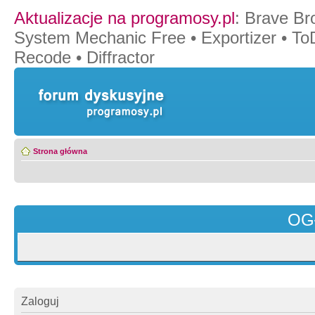
Aktualizacje na programosy.pl
:
Brave Br
System Mechanic Free
•
Exportizer
•
To
Recode
•
Diffractor
Strona główna
OG
Zaloguj