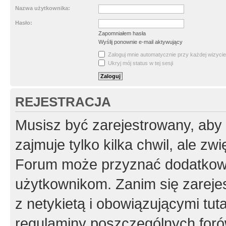
Nazwa użytkownika:
Hasło:
Zapomniałem hasła
Wyślij ponownie e-mail aktywujący
Zaloguj mnie automatycznie przy każdej wizycie
Ukryj mój status w tej sesji
REJESTRACJA
Musisz być zarejestrowany, aby
zajmuje tylko kilka chwil, ale z
Forum może przyznać dodatkow
użytkownikom. Zanim się zarejes
z netykietą i obowiązującymi tut
regulaminy poszczególnych foró