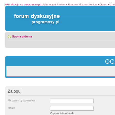
Aktualizacje na programosy.pl
:
Light Image Resizer
•
Rename Master
•
Helium
•
Opera
•
Chr
Strona główna
OG
Zaloguj
Nazwa użytkownika:
Hasło:
Zapomniałem hasła