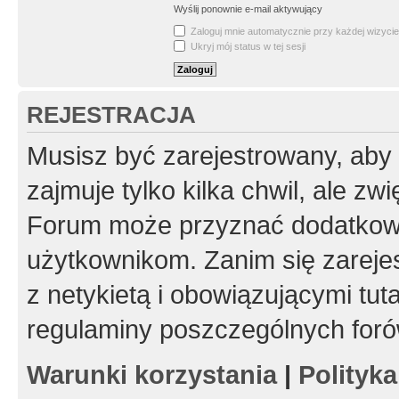
Wyślij ponownie e-mail aktywujący
Zaloguj mnie automatycznie przy każdej wizycie
Ukryj mój status w tej sesji
REJESTRACJA
Musisz być zarejestrowany, aby
zajmuje tylko kilka chwil, ale z
Forum może przyznać dodatkow
użytkownikom. Zanim się zarejes
z netykietą i obowiązującymi tut
regulaminy poszczególnych foró
Warunki korzystania
|
Polityk