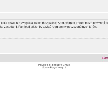
ko kilka chwil, ale zwiększa Twoje możliwości. Administrator Forum może przyzna
tutaj zasadami. Pamiętaj także, by czytać regulaminy poszczególnych forów.
Ekip
Powered by
phpBB
© Group
Forum Programosy.pl