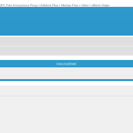
isPC Free Anonymous Proxy
•
Adblock Plus
•
Mixmax Free
•
Viber
•
uBlock Origin
OGŁOSZENIE: