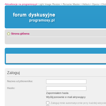
Aktualizacje na programosy.pl
:
Light Image Resizer
•
Rename Master
•
Helium
•
Opera
•
Chr
Strona główna
Zaloguj
Nazwa użytkownika:
Hasło:
Zapomniałem hasła
Wyślij ponownie e-mail aktywujący
Zaloguj mnie automatycznie przy każdej wizycie