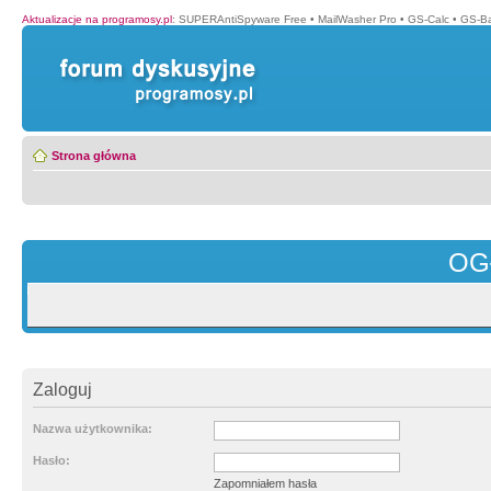
Aktualizacje na programosy.pl
:
SUPERAntiSpyware Free
•
MailWasher Pro
•
GS-Calc
•
GS-B
Strona główna
OG
Zaloguj
Nazwa użytkownika:
Hasło:
Zapomniałem hasła