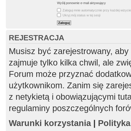
Wyślij ponownie e-mail aktywujący
Zaloguj mnie automatycznie przy każdej wizycie
Ukryj mój status w tej sesji
REJESTRACJA
Musisz być zarejestrowany, aby
zajmuje tylko kilka chwil, ale z
Forum może przyznać dodatkow
użytkownikom. Zanim się zarejes
z netykietą i obowiązującymi tut
regulaminy poszczególnych foró
Warunki korzystania
|
Polityk